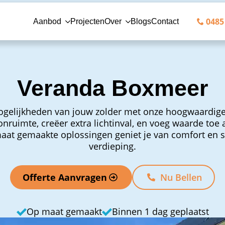
0485 
Aanbod
Projecten
Over
Blogs
Contact
Veranda Boxmeer
gelijkheden van jouw zolder met onze hoogwaardige
nruimte, creëer extra lichtinval, en voeg waarde toe 
at gemaakte oplossingen geniet je van comfort en st
verdieping.
Offerte Aanvragen
Nu Bellen
Op maat gemaakt
Binnen 1 dag geplaatst