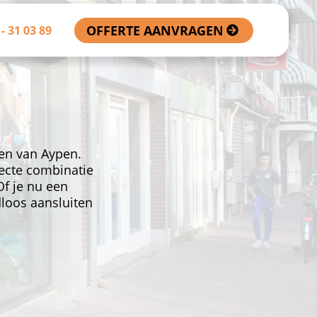
OFFERTE AANVRAGEN
- 31 03 89
en van Aypen.
ecte combinatie
Of je nu een
dloos aansluiten