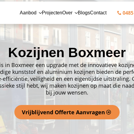
0485 
Aanbod
Projecten
Over
Blogs
Contact
Kozijnen Boxmeer
is in Boxmeer een upgrade met de innovatieve kozijn
ige kunststof en aluminium kozijnen bieden de perf
-efficiëntie, veiligheid en een eigentijdse uitstraling. 
sieke stijl hebt, wij maken kozijnen op maat die naa
bij jouw wensen.
Vrijblijvend Offerte Aanvragen